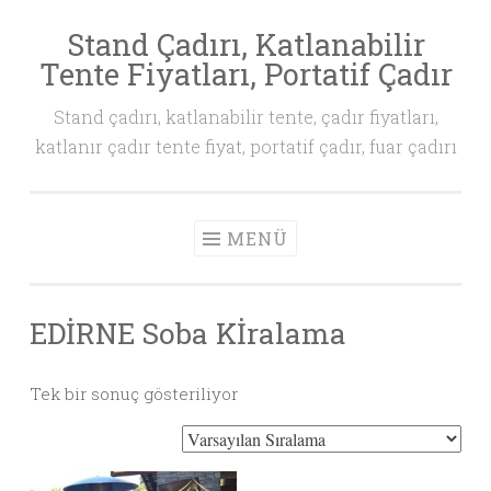
Stand Çadırı, Katlanabilir
İçeriğe
Tente Fiyatları, Portatif Çadır
geç
Stand çadırı, katlanabilir tente, çadır fiyatları,
katlanır çadır tente fiyat, portatif çadır, fuar çadırı
MENÜ
EDİRNE Soba Kİralama
Tek bir sonuç gösteriliyor