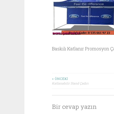
Baskılı Katlanır Promosyon Ç
Yazı
< ÖNCEKI
Katlanabilir Stand Çadırı
dolaşımı
Bir cevap yazın