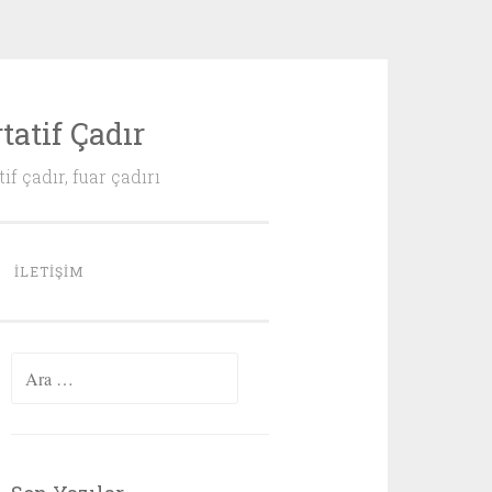
tatif Çadır
if çadır, fuar çadırı
İLETIŞIM
Arama: