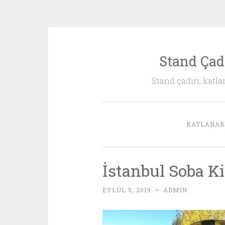
Stand Çadı
İçeriğe
geç
Stand çadırı, katlan
KATLANABI
İstanbul Soba K
EYLÜL 5, 2019
~
ADMIN