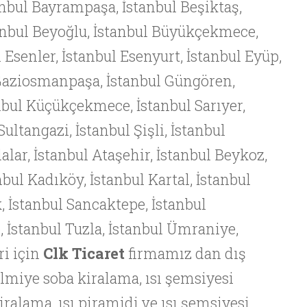
anbul Bayrampaşa, İstanbul Beşiktaş,
anbul Beyoğlu, İstanbul Büyükçekmece,
l Esenler, İstanbul Esenyurt, İstanbul Eyüp,
 Gaziosmanpaşa, İstanbul Güngören,
nbul Küçükçekmece, İstanbul Sarıyer,
 Sultangazi, İstanbul Şişli, İstanbul
lar, İstanbul Ataşehir, İstanbul Beykoz,
bul Kadıköy, İstanbul Kartal, İstanbul
, İstanbul Sancaktepe, İstanbul
e, İstanbul Tuzla, İstanbul Ümraniye,
ri için
Clk Ticaret
firmamız dan dış
almiye soba kiralama, ısı şemsiyesi
iralama, ısı piramidi ve ısı şemsiyesi