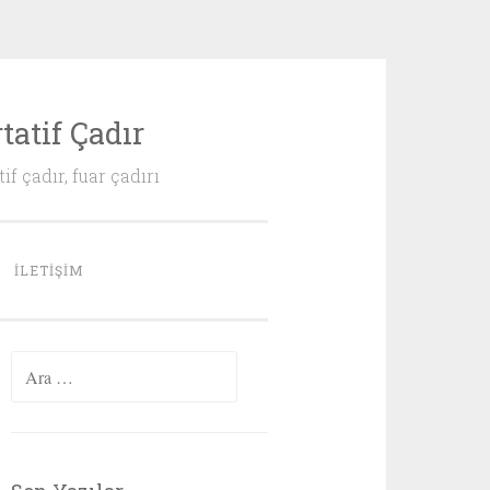
tatif Çadır
if çadır, fuar çadırı
İLETIŞIM
Arama: